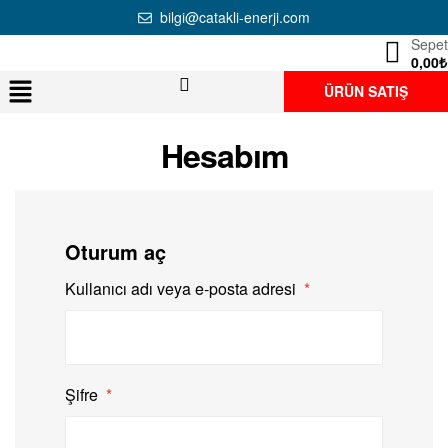
bilgi@catakli-enerji.com
Sepet
0,00
₺
ÜRÜN SATIŞ
Hesabım
Oturum aç
Kullanıcı adı veya e-posta adresi
*
Şifre
*