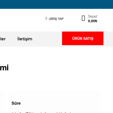
Sepet
GIRIŞ YAP
0,00
₺
ÜRÜN SATIŞ
ler
İletişim
imi
Süre
n