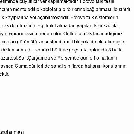
üretiminde büyük bir yer kaplamaktadır. Fotovoltaik tesis
cinin monte edilip kablolarla birbirlerine bağlanması ile sınırlı
lik kayıplarına yol açabilmektedir. Fotovoltaik sistemlerin
ak durulmalıdır. Eğitimini almadan yapılan işler sağlıklı
eyin yıpranmasına neden olur. Online olarak tasarladığımız
mızdan görüntülü ve seslendirmeli bir şekilde ele alınmıştır.
ladıktan sonra bir sonraki bölüme geçerek toplamda 3 hafta
i Pazartesi,Salı,Çarşamba ve Perşembe günleri o haftanın
nı ayrıca Cuma günleri de sanal sınıflarda haftanın konularının
ktir.
asarlanması