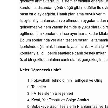
geçtikçe artmaktadır. Bu sistemler elektrik enerjisi 
kurulumu, dışarıdan göründüğü gibi modüller ile eviri
basit bir olay değildir. Hatalı planlama büyük verimli
işleyişini iyi anlamadan ve bilmeden uygulamadan uz
gelişemez ve hem yatırım hem de iş yükü olarak bir
eğitimde tüm konular en ince ayrıntısına kadar kitabı
Bölüm sonlarında yer alan testleri başarı ile tamam
içerisinde eğitiminizi tamamlayabilirsiniz. Hafta iç
konularıyla ilgili belirli saatlerde canlı destek imka
özet bir şekilde anlatımı canlı olarak gerçekleştirilece
Neler Öğreneceksiniz?
Fotovoltaik Teknolojinin Tarihçesi ve Giriş
Temeller
FV Tesislerin Bileşenleri
Keşif, Yer Tespiti ve Gölge Analizi
Şebekeye Bağlı Tesislerin Planlanması ve T