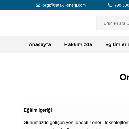
bilgi@catakli-enerji.com
+90 530
Anasayfa
Hakkımızda
Eğitimler
On
Eğitim içeriği
Günümüzde gelişen yenilenebilir enerji teknolojileriyl