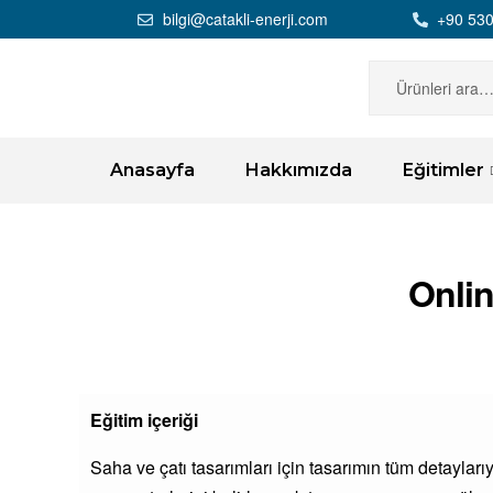
bilgi@catakli-enerji.com
+90 530
Anasayfa
Hakkımızda
Eğitimler
Onli
Eğitim içeriği
Saha ve çatı tasarımları için tasarımın tüm detayları