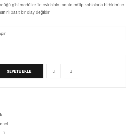
düğü gibi modüller ile eviricinin monte edilip kablolarla birbirlerine
ınırlı basit bir olay değildir.
SEPETE EKLE
k
enel
ebook
Twitter
E-