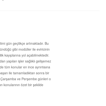
posta
retimi gün geçtikçe artmaktadır. Bu
ündüğü gibi modüller ile eviricinin
ilik kayıplarına yol açabilmektedir.
an yapılan işler sağlıklı gelişemez
de tüm konular en ince ayrıntısına
başarı ile tamamladıktan sonra bir
alı,Çarşamba ve Perşembe günleri o
ın konularının özet bir şekilde