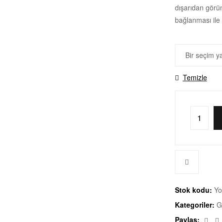
dışarıdan görün
bağlanması ile s
Temizle
Stok kodu:
Yo
Kategoriler:
G
Fac
Paylaş: