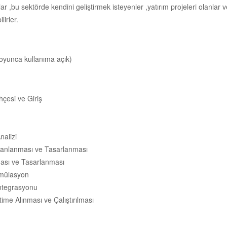
r ,bu sektörde kendini geliştirmek isteyenler ,yatırım projeleri olanlar 
lirler.
boyunca kullanıma açık)
hçesi ve Giriş
nalizi
Planlanması ve Tasarlanması
ması ve Tasarlanması
imülasyon
Entegrasyonu
time Alınması ve Çalıştırılması