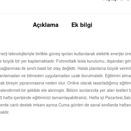
Açıklama
Ek bilgi
i teknolojileriyle birlikte güneş ışınları kullanılarak elektrik enerjisi ü
de büyük bir yer kaplamaktadır. Fotovoltaik tesis kurulumu, dışarıdan gör
bağlanması ile sınırlı basit bir olay değildir. Hatalı planlama büyük veriml
iyi anlamadan ve bilmeden uygulamadan uzak durulmalıdır. Eğitimini almad
ak bireyin yıpranmasına neden olur. Online olarak tasarladığımız eğitim
lendirmeli bir şekilde ele alınmıştır. Bölüm sonlarında yer alan testleri 
hafta içerisinde eğitiminizi tamamlayabilirsiniz. Hafta içi Pazartesi,S
saatlerde canlı destek imkanı ayrıca Cuma günleri de sanal sınıflarda haftan
ektir.