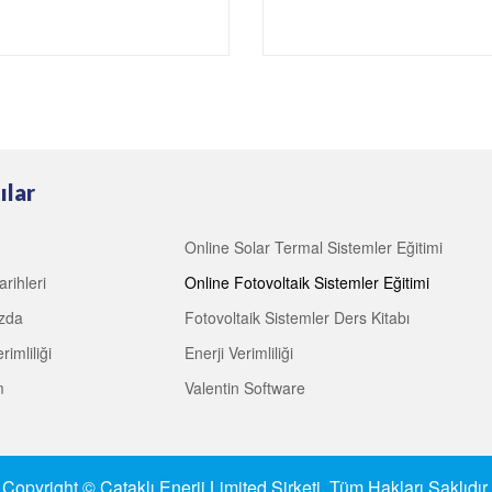
ılar
Online Solar Termal Sistemler Eğitimi
arihleri
Online Fotovoltaik Sistemler Eğitimi
zda
Fotovoltaik Sistemler Ders Kitabı
rimliliği
Enerji Verimliliği
m
Valentin Software
Copyright © Çataklı Enerji Limited Şirketi. Tüm Hakları Saklıdır.