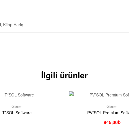
l, Kitap Hariç
İlgili ürünler
Genel
Genel
T*SOL Software
PV*SOL Premium Soft
845,00
₺