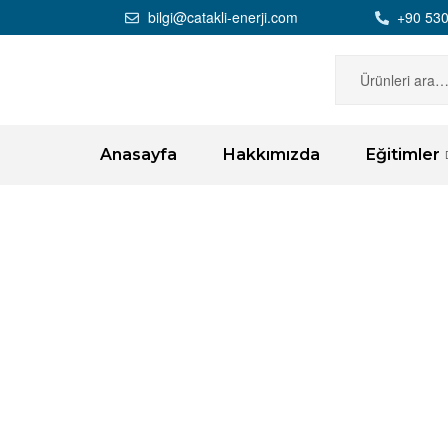
bilgi@catakli-enerji.com
+90 530
Anasayfa
Hakkımızda
Eğitimler