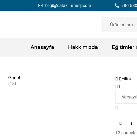
bilgi@catakli-enerji.com
+90 530
Anasayfa
Hakkımızda
Eğitimler
Genel
Filtre
(12)
1
12 sonuçtan