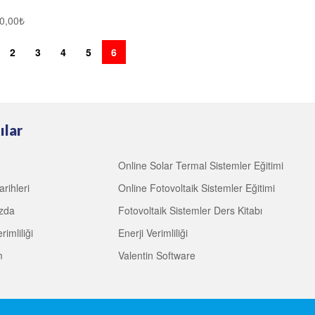
0,00
₺
2
3
4
5
6
ılar
Online Solar Termal Sistemler Eğitimi
arihleri
Online Fotovoltaik Sistemler Eğitimi
zda
Fotovoltaik Sistemler Ders Kitabı
rimliliği
Enerji Verimliliği
m
Valentin Software