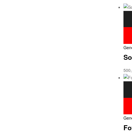
Gen
So
500
Gen
Fo