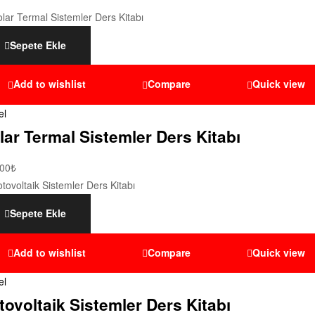
Sepete Ekle
Add to wishlist
Compare
Quick view
el
lar Termal Sistemler Ders Kitabı
,00
₺
Sepete Ekle
Add to wishlist
Compare
Quick view
el
tovoltaik Sistemler Ders Kitabı