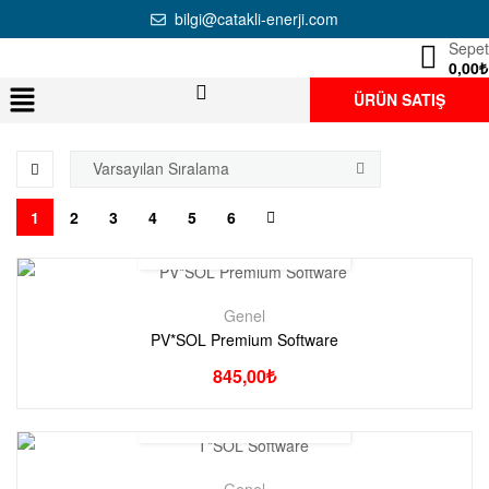
bilgi@catakli-enerji.com
Sepet
0,00
₺
ÜRÜN SATIŞ
1
2
3
4
5
6
Genel
PV*SOL Premium Software
845,00
₺