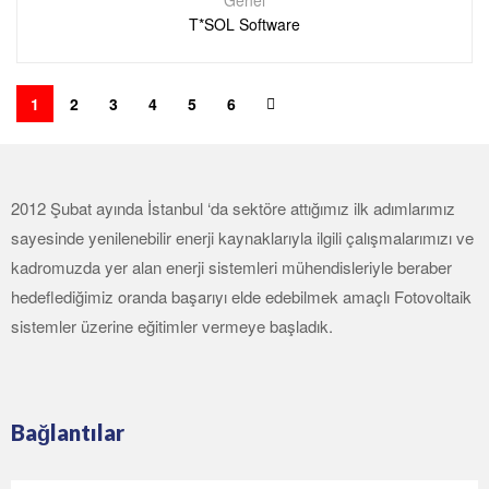
Genel
T*SOL Software
1
2
3
4
5
6
2012 Şubat ayında İstanbul ‘da sektöre attığımız ilk adımlarımız
sayesinde yenilenebilir enerji kaynaklarıyla ilgili çalışmalarımızı ve
kadromuzda yer alan enerji sistemleri mühendisleriyle beraber
hedeflediğimiz oranda başarıyı elde edebilmek amaçlı Fotovoltaik
sistemler üzerine eğitimler vermeye başladık.
Bağlantılar