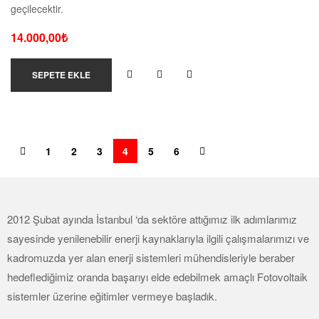
geçilecektir.
14.000,00
₺
SEPETE EKLE
1
2
3
4
5
6
2012 Şubat ayında İstanbul ‘da sektöre attığımız ilk adımlarımız
sayesinde yenilenebilir enerji kaynaklarıyla ilgili çalışmalarımızı ve
kadromuzda yer alan enerji sistemleri mühendisleriyle beraber
hedeflediğimiz oranda başarıyı elde edebilmek amaçlı Fotovoltaik
sistemler üzerine eğitimler vermeye başladık.