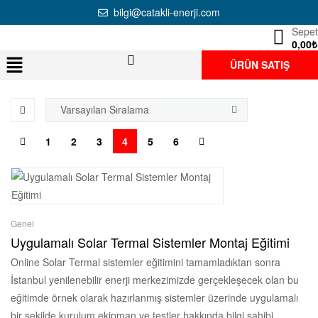
bilgi@catakli-enerji.com
Sepet
0,00
₺
ÜRÜN SATIŞ
1
2
3
4
5
6
Genel
Uygulamalı Solar Termal Sistemler Montaj Eğitimi
Online Solar Termal sistemler eğitimini tamamladıktan sonra
İstanbul yenilenebilir enerji merkezimizde gerçekleşecek olan bu
eğitimde örnek olarak hazırlanmış sistemler üzerinde uygulamalı
bir şekilde kurulum ekipman ve testler hakkında bilgi sahibi