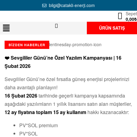
bilgi@catakli-enerji.com
Sepet
0,00
₺
ÜRÜN SATIŞ
BIZDEN HABERLER
❤️ Sevgililer Günü’ne Özel Yazılım Kampanyası | 16
Şubat 2026
Sevgililer Günü’ne özel fırsatla güneş enerjisi projelerinizi
daha avantajlı planlayın!
16 Şubat 2026
tarihinde geçerli kampanya kapsamında
aşağıdaki yazılımların 1 yıllık lisansını satın alan müşteriler,
12 ay fiyatına toplam 15 ay kullanım
hakkı kazanacaktır:
PV*SOL premium
PV*SOL